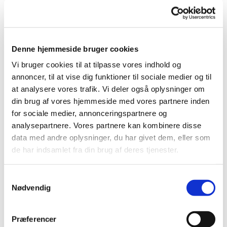
Danmarks befrielse med fællessang på plænen
foran kirken (i tilfælde af regn, rykker vi indenfor).
Medvirkende:
Denne hjemmeside bruger cookies
Virklundkoret
Vi bruger cookies til at tilpasse vores indhold og
annoncer, til at vise dig funktioner til sociale medier og til
Lone Leth Klaver
at analysere vores trafik. Vi deler også oplysninger om
Michelle Elmhøj synger for
din brug af vores hjemmeside med vores partnere inden
Adrian Christensen bas
for sociale medier, annonceringspartnere og
analysepartnere. Vores partnere kan kombinere disse
data med andre oplysninger, du har givet dem, eller som
de har indsamlet fra din brug af deres tjenester.
Samtykkevalg
Nødvendig
Præferencer