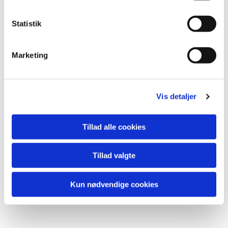
Statistik
Marketing
Vis detaljer
Du vil måske også kunne
Tillad alle cookies
lide...
Tillad valgte
Kun nødvendige cookies