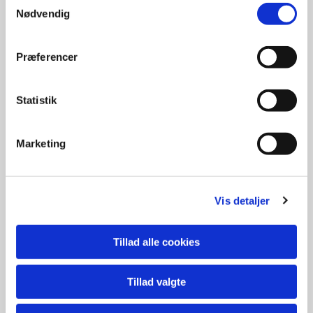
2027 :
Nødvendig
Frisholm: Them Kirke lørdag den 10/4
Gjessø: Brande Kirke søndag den 11/4
Frisholm Inklusionscenter: Them Kirke lørdag
Præferencer
den 17/4
Statistik
2028 :
Frisholm lørdag den 29/4
Gjessø søndag den 30/4
Marketing
2029 :
Vis detaljer
Frisholm lørdag den 14/4
Gjessø søndag den 15/4
Tillad alle cookies
Tillad valgte