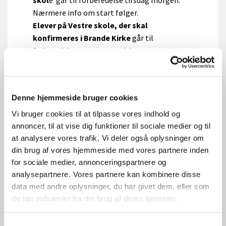
Nærmere info om start følger.
Elever på Vestre skole, der skal
konfirmeres i Brande Kirke
går til
forberedelse sammen med deres
klassekammerater ved Mariehøj og bliver
undervist af én af Them sogns præster.
Undervisningen ligger onsdag morgen 8.00-
Denne hjemmeside bruger cookies
9.30 og starter onsdag 16.september.
For elever fra andre skoler findes der
Vi bruger cookies til at tilpasse vores indhold og
individuelle løsninger. Fx kan man typisk gå til
annoncer, til at vise dig funktioner til sociale medier og til
at analysere vores trafik. Vi deler også oplysninger om
forberedelse sammen med sine
din brug af vores hjemmeside med vores partnere inden
klassekammerater, men bliver konfirmeret i
for sociale medier, annonceringspartnere og
Them sogn. Man skal dog altid aftale dette
analysepartnere. Vores partnere kan kombinere disse
med præsterne.
data med andre oplysninger, du har givet dem, eller som
de har indsamlet fra din brug af deres tjenester.
Kommende konfirmationsdatoer:
Samtykkevalg