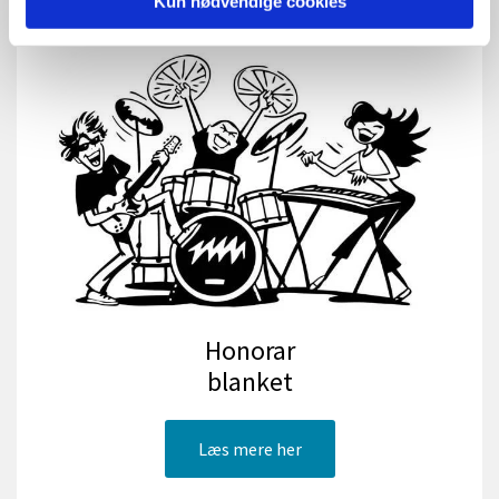
Kun nødvendige cookies
Honorar
blanket
Læs mere her