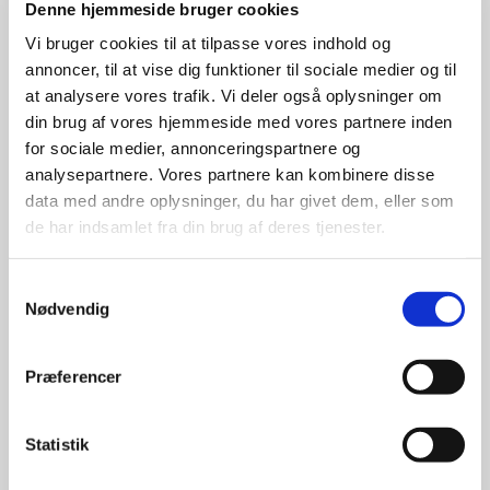
Denne hjemmeside bruger cookies
Dødsfald anmeldes senest efter 2 hverdage til
Vi bruger cookies til at tilpasse vores indhold og
kirkekontoret i det sogn, hvor afdøde boede.
annoncer, til at vise dig funktioner til sociale medier og til
Mange foretrækker at lade en bedemand
at analysere vores trafik. Vi deler også oplysninger om
ordne papirerne og anmeldelsen. Man kan
din brug af vores hjemmeside med vores partnere inden
for sociale medier, annonceringspartnere og
også henvende sig til kordegnen eller
analysepartnere. Vores partnere kan kombinere disse
præsten, som meget gerne hjælper og
data med andre oplysninger, du har givet dem, eller som
besvarer spørgsmål.
de har indsamlet fra din brug af deres tjenester.
Samtykkevalg
Læs mere om dødsfald og begravelse og hvad
Nødvendig
man skal gøre som pårørende
på
folkekirken.dk
, hvor der også er en
Præferencer
overskuelig
Vejledning til pårørende
.
Statistik
Kirkegårdstakster for Them sogn kan ses her: