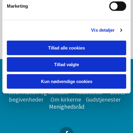
Prisliste
Marketing
Vis detaljer
Tillad alle cookies
Tillad valgte
THEM KIRKE
Kun nødvendige cookies
Information og kontakt
Aktiviteter
Livets
begivenheder
Om kirkerne
Gudstjenester
Menighedsråd