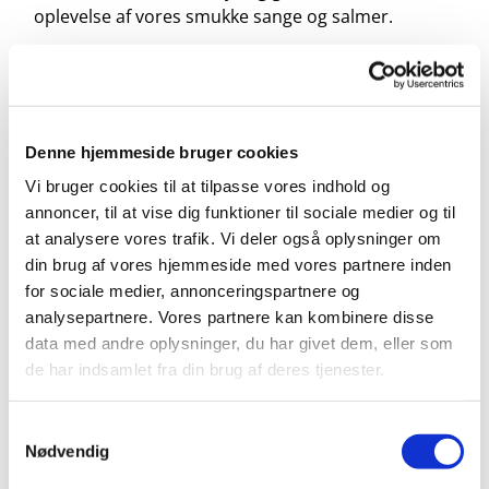
oplevelse af vores smukke sange og salmer.
Med tørklæder, vifter, små instrumenter og andet
sjov vækker vi deres opmærksomhed i et hyggeligt
og trygt rum.
Denne hjemmeside bruger cookies
Vi holder babysalmesang i ca. 30-40 minutter og
derefter er der lidt juice, frugt og kiks.
Vi bruger cookies til at tilpasse vores indhold og
annoncer, til at vise dig funktioner til sociale medier og til
Medbring venligst en dyne eller et tæppe.
at analysere vores trafik. Vi deler også oplysninger om
din brug af vores hjemmeside med vores partnere inden
Babysalmesangen ledes af kirkens organister, Maja
for sociale medier, annonceringspartnere og
og Jost og kirke- og kulturmedarbejder Michelle.
analysepartnere. Vores partnere kan kombinere disse
For spørgsmål: jostvaningen@gmail.com
data med andre oplysninger, du har givet dem, eller som
de har indsamlet fra din brug af deres tjenester.
Samtykkevalg
Nødvendig