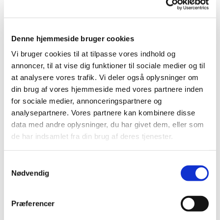
HVORNÅR: Vi mødes hver onsdag kl 13.45-14.45
HVOR: Undervisningen foregår i sognehuset.
Denne hjemmeside bruger cookies
Vi bruger cookies til at tilpasse vores indhold og
Forløbet er gratis.
annoncer, til at vise dig funktioner til sociale medier og til
at analysere vores trafik. Vi deler også oplysninger om
Tilmelding her:
din brug af vores hjemmeside med vores partnere inden
https://forms.churchdesk.com/f...
for sociale medier, annonceringspartnere og
analysepartnere. Vores partnere kan kombinere disse
data med andre oplysninger, du har givet dem, eller som
de har indsamlet fra din brug af deres tjenester.
Samtykkevalg
Nødvendig
Præferencer