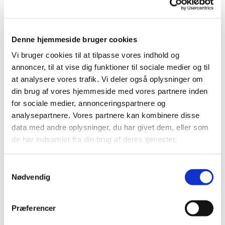
HVORNÅR: Vi mødes hver onsdag kl 13.45-14.45
HVOR: Undervisningen foregår i sognehuset.
Denne hjemmeside bruger cookies
Vi bruger cookies til at tilpasse vores indhold og
Forløbet er gratis.
annoncer, til at vise dig funktioner til sociale medier og til
at analysere vores trafik. Vi deler også oplysninger om
Tilmelding her:
din brug af vores hjemmeside med vores partnere inden
https://forms.churchdesk.com/f...
for sociale medier, annonceringspartnere og
analysepartnere. Vores partnere kan kombinere disse
data med andre oplysninger, du har givet dem, eller som
de har indsamlet fra din brug af deres tjenester.
Samtykkevalg
Nødvendig
Præferencer