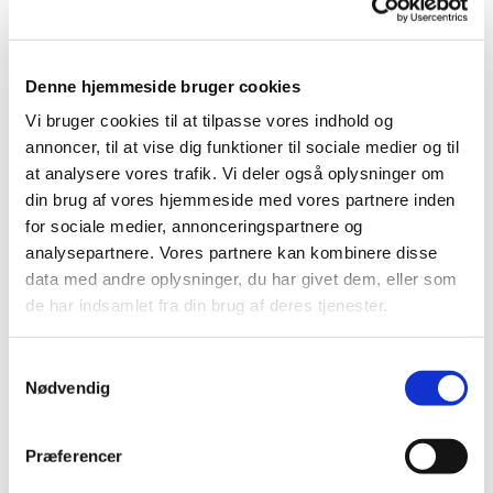
HVORNÅR: Vi mødes hver onsdag kl 13.45-14.45
HVOR: Undervisningen foregår i sognehuset.
Denne hjemmeside bruger cookies
Vi bruger cookies til at tilpasse vores indhold og
Forløbet er gratis.
annoncer, til at vise dig funktioner til sociale medier og til
at analysere vores trafik. Vi deler også oplysninger om
Tilmelding her:
din brug af vores hjemmeside med vores partnere inden
https://forms.churchdesk.com/f...
for sociale medier, annonceringspartnere og
analysepartnere. Vores partnere kan kombinere disse
data med andre oplysninger, du har givet dem, eller som
de har indsamlet fra din brug af deres tjenester.
Samtykkevalg
Nødvendig
Præferencer