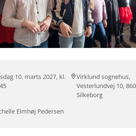
dag 10. marts 2027, kl.
Virklund sognehus,
:45
Vesterlundvej 10, 86
Silkeborg
chelle Elmhøj Pedersen