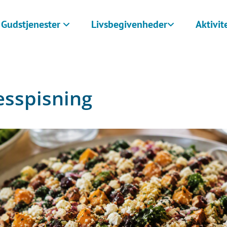
Gudstjenester
Livsbegivenheder
Aktivit
esspisning