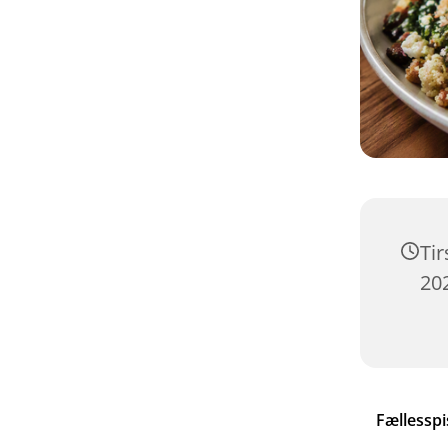
Ti
202
Fællesspi