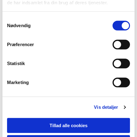
missionærer af Danmission.
de har indsamlet fra din brug af deres tjenester.
Samtykkevalg
Nødvendig
Du vil måske også kunne
lide...
Præferencer
Statistik
Marketing
Vis detaljer
Tillad alle cookies