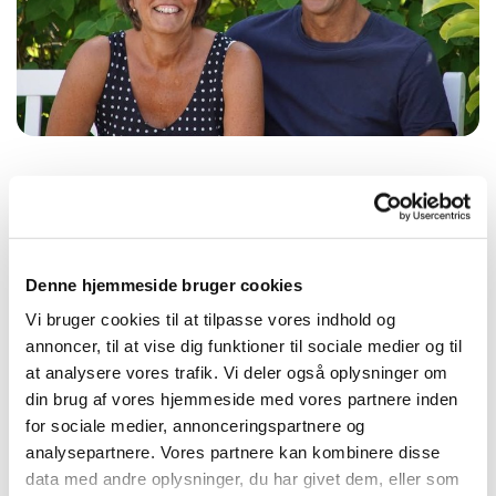
Torsdag 12. november 2026, kl. 19:00
- 20:00
Denne hjemmeside bruger cookies
Vi bruger cookies til at tilpasse vores indhold og
annoncer, til at vise dig funktioner til sociale medier og til
at analysere vores trafik. Vi deler også oplysninger om
Vort liv i Tanzania Som unge rejste de til Tanzania. Det
din brug af vores hjemmeside med vores partnere inden
blev begyndelsen på en fælles historie og oplevelse i en
for sociale medier, annonceringspartnere og
anden kultur. Hanne Kudeha og Kjeld Simonsen vil
analysepartnere. Vores partnere kan kombinere disse
fortælle om deres liv og arbejde i Tanzania udsendt som
data med andre oplysninger, du har givet dem, eller som