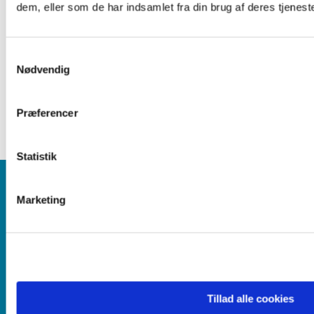
dem, eller som de har indsamlet fra din brug af deres tjeneste
Samtykkevalg
Nødvendig
Præferencer
Statistik
THEM KIRKE
Marketing
Information og kontakt
Aktiviteter
Livets
begivenheder
Om kirkerne
Gudstjenester
Menighedsråd
Tillad alle cookies