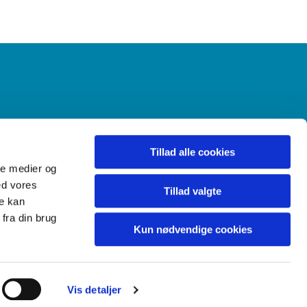
Gudstjenester
Menighedsråd
Tillad alle cookies
ale medier og
ed vores
Tillad valgte
re kan
fra din brug
Kun nødvendige cookies
Vis detaljer