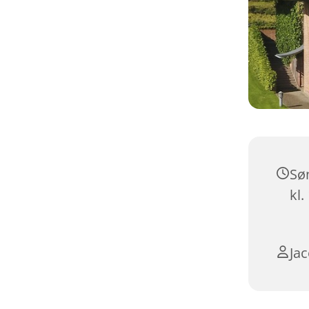
Sø
kl.
Ja