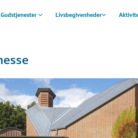
Gudstjenester
Livsbegivenheder
Aktivit
messe