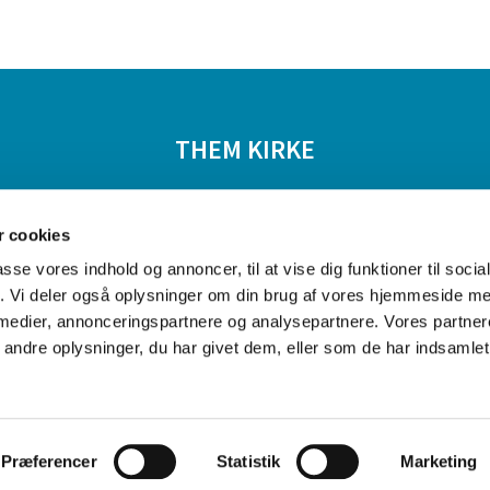
THEM KIRKE
tiviteter
Livets begivenheder
Om kirkerne
 cookies
passe vores indhold og annoncer, til at vise dig funktioner til soci
fik. Vi deler også oplysninger om din brug af vores hjemmeside m
 medier, annonceringspartnere og analysepartnere. Vores partne
ndre oplysninger, du har givet dem, eller som de har indsamlet 
Privatlivspolitik
Log på ChurchDesk
Præferencer
Statistik
Marketing