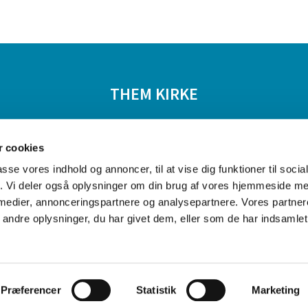
THEM KIRKE
tiviteter
Livets begivenheder
Om kirkerne
 cookies
passe vores indhold og annoncer, til at vise dig funktioner til soci
fik. Vi deler også oplysninger om din brug af vores hjemmeside m
 medier, annonceringspartnere og analysepartnere. Vores partne
ndre oplysninger, du har givet dem, eller som de har indsamlet 
Privatlivspolitik
Log på ChurchDesk
Præferencer
Statistik
Marketing