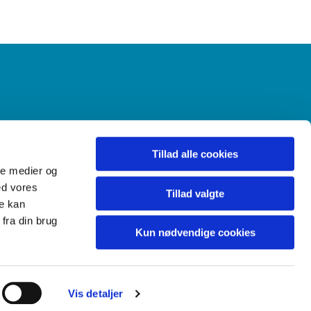
Gudstjenester
Menighedsråd
Tillad alle cookies
ale medier og
ed vores
Tillad valgte
re kan
fra din brug
Kun nødvendige cookies
Vis detaljer