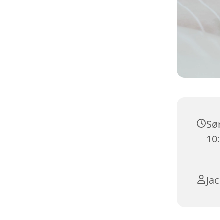
Søn
10
Ja