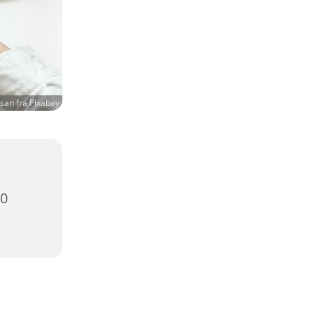
san fra Pixabay
00