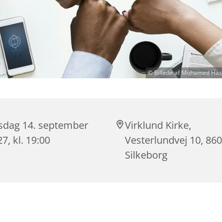
© Billede af Mohamed Has
rsdag 14. september
Virklund Kirke,
7, kl. 19:00
Vesterlundvej 10, 86
Silkeborg