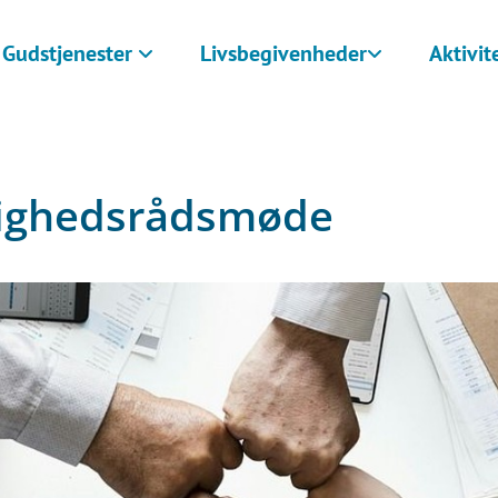
Gudstjenester
Livsbegivenheder
Aktivit
ighedsrådsmøde