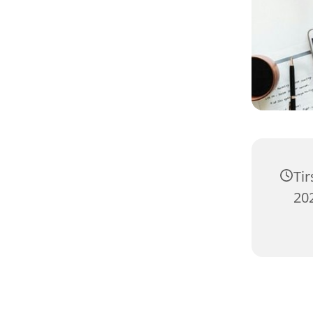
Ti
202