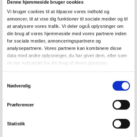
Denne hjemmeside bruger cookies
Efter morgensang er der rundstykker og kaffe i
sognehuset
Vi bruger cookies til at tilpasse vores indhold og
annoncer, til at vise dig funktioner til sociale medier og til
at analysere vores trafik. Vi deler også oplysninger om
din brug af vores hjemmeside med vores partnere inden
for sociale medier, annonceringspartnere og
analysepartnere. Vores partnere kan kombinere disse
data med andre oplysninger, du har givet dem, eller som
de har indsamlet fra din brug af deres tjenester.
Samtykkevalg
Nødvendig
Præferencer
Statistik