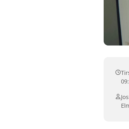
Tir
09
Jos
El