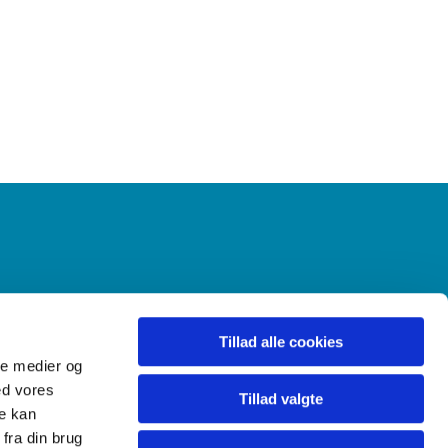
Gudstjenester
Menighedsråd
Tillad alle cookies
ale medier og
ed vores
Tillad valgte
re kan
fra din brug