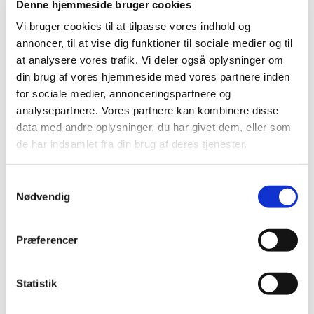
Denne hjemmeside bruger cookies
Efter morgensang er der rundstykker og kaffe i
sognehuset
Vi bruger cookies til at tilpasse vores indhold og
annoncer, til at vise dig funktioner til sociale medier og til
at analysere vores trafik. Vi deler også oplysninger om
din brug af vores hjemmeside med vores partnere inden
for sociale medier, annonceringspartnere og
analysepartnere. Vores partnere kan kombinere disse
data med andre oplysninger, du har givet dem, eller som
de har indsamlet fra din brug af deres tjenester.
Samtykkevalg
Nødvendig
Præferencer
Statistik