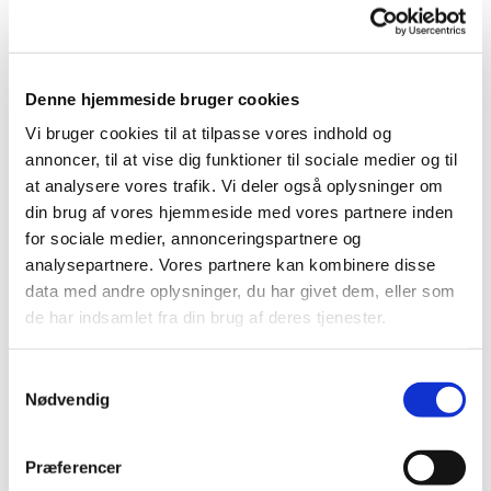
En en gang om måneden synger vi morgensang i
Bryrup Sognehus. Kirkesanger Poul Erik Andersen
Denne hjemmeside bruger cookies
vil styre sangen sammen med organist Niels Bo
Emgren.
Vi bruger cookies til at tilpasse vores indhold og
annoncer, til at vise dig funktioner til sociale medier og til
Vi vil sammen synge i ca. 30-40 min. og derefter vil
at analysere vores trafik. Vi deler også oplysninger om
vi nyde en kop kaffe.
din brug af vores hjemmeside med vores partnere inden
for sociale medier, annonceringspartnere og
Alle er velkomne, det koster ikke noget.
analysepartnere. Vores partnere kan kombinere disse
data med andre oplysninger, du har givet dem, eller som
de har indsamlet fra din brug af deres tjenester.
Samtykkevalg
Nødvendig
Præferencer