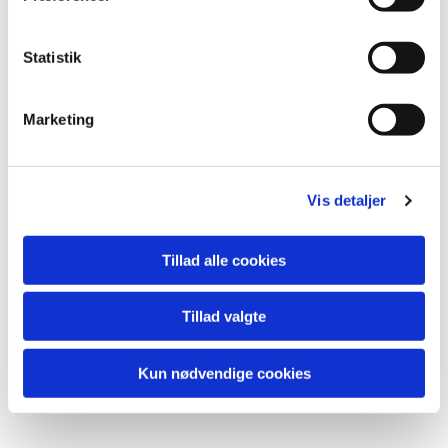
Statistik
Marketing
Vis detaljer
Tillad alle cookies
Du vil måske også kunne
lide...
Tillad valgte
Kun nødvendige cookies