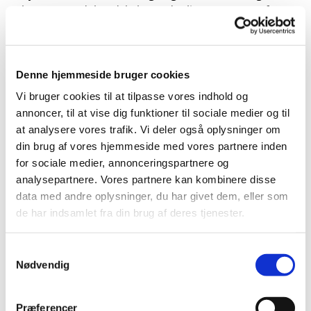
krav om nodekendskab, mødepligt osv. Der er fast
akkompagnatør på hver gang samt kaffe/the.
Vi mødes i sognehuset, Vesterlundvej 10, den
Denne hjemmeside bruger cookies
første torsdag i hver måned fra kl. 19 og et par
Vi bruger cookies til at tilpasse vores indhold og
timer frem. (NB! dog ikke i april grundet påsken)
annoncer, til at vise dig funktioner til sociale medier og til
at analysere vores trafik. Vi deler også oplysninger om
Tovholder
din brug af vores hjemmeside med vores partnere inden
Linda Harboe-Møller
for sociale medier, annonceringspartnere og
tlf. 28725364
analysepartnere. Vores partnere kan kombinere disse
data med andre oplysninger, du har givet dem, eller som
de har indsamlet fra din brug af deres tjenester.
Samtykkevalg
Nødvendig
Præferencer