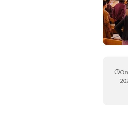
On
202