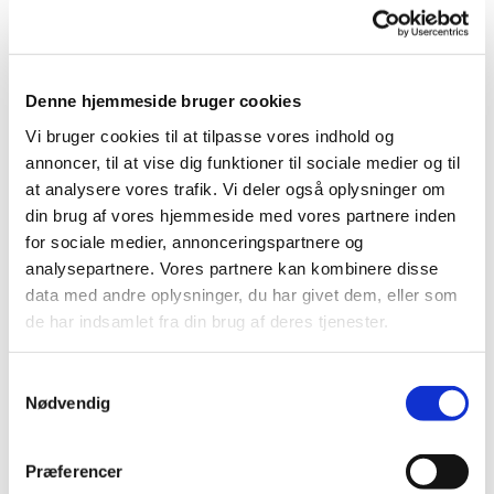
Denne hjemmeside bruger cookies
BÅL
Vi bruger cookies til at tilpasse vores indhold og
annoncer, til at vise dig funktioner til sociale medier og til
BÅL er en kristen børneklub i samarbejde med Them
at analysere vores trafik. Vi deler også oplysninger om
kirke og navnet betyder: Børneklubben Ånd og Liv.
din brug af vores hjemmeside med vores partnere inden
Vi ønsker at skabe en brand i børn, der giver dem lyst til
for sociale medier, annonceringspartnere og
at leve et liv med kristne værdier i aktive fællesskaber.
analysepartnere. Vores partnere kan kombinere disse
data med andre oplysninger, du har givet dem, eller som
BÅL er en børneklub, hvor fællesskab med familier er i
de har indsamlet fra din brug af deres tjenester.
centrum. Vi ønsker at være et fællesskab hvor børn møder
fortællinger fra biblen, synger sammen og kan folde
Samtykkevalg
Nødvendig
hænderne og sige tak.
Vi vil at alle børn skal føle sig velkommen og set, ligesom de
er, skabt unikke! Vi vil skabe aktiviteter og fællesskab, hvor vi
Præferencer
er nysgerrige og vil øve os på nye ting, og udvikle det