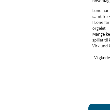
hovedfag
Lone har 
samt frisk
I Lone får
orgelet.
Mange ken
spillet t
Virklund 
Vi glæder