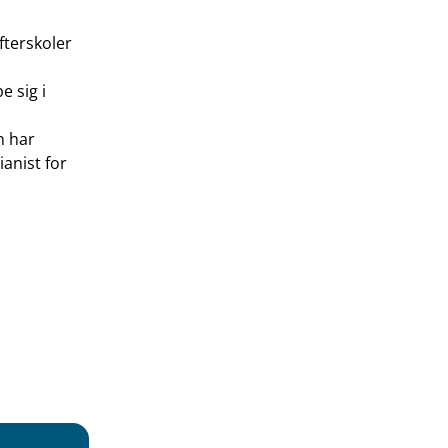
fterskoler
e sig i
n har
ianist for