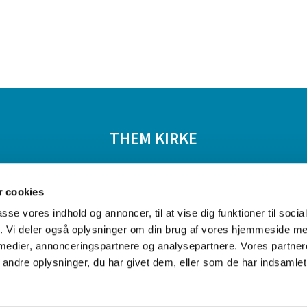
THEM KIRKE
tiviteter
Livets begivenheder
Om kirkerne
 cookies
passe vores indhold og annoncer, til at vise dig funktioner til soci
fik. Vi deler også oplysninger om din brug af vores hjemmeside m
 medier, annonceringspartnere og analysepartnere. Vores partne
ndre oplysninger, du har givet dem, eller som de har indsamlet 
Privatlivspolitik
Log på ChurchDesk