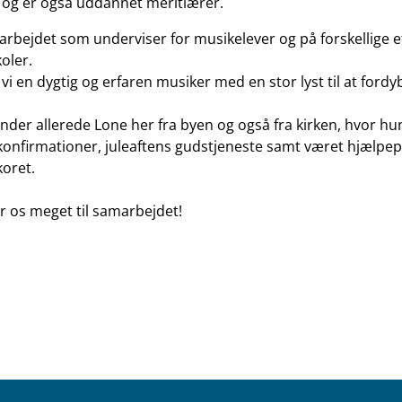
 og er også uddannet meritlærer.
arbejdet som underviser for musikelever og på forskellige e
oler.
 vi en dygtig og erfaren musiker med en stor lyst til at fordyb
der allerede Lone her fra byen og også fra kirken, hvor hu
il konfirmationer, juleaftens gudstjeneste samt været hjælpep
koret.
 os meget til samarbejdet!